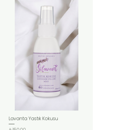
Lavanta Yastık Kokusu
Fiyat
₺150,00