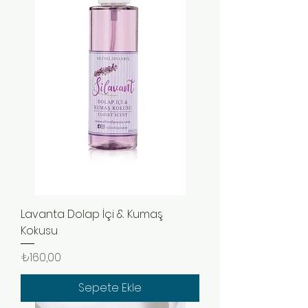
Lavanta Dolap İçi & Kumaş
Kokusu
Fiyat
₺160,00
Sepete Ekle