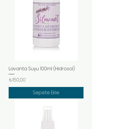
Lavanta Suyu 100ml (Hidrosol)
Fiyat
₺150,00
Sepete Ekle