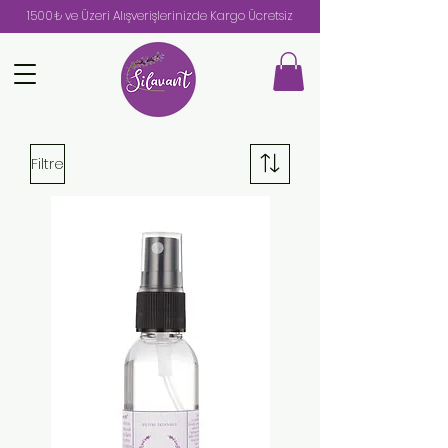
1500₺ ve Üzeri Alışverişlerinizde Kargo Ücretsiz
Filtre