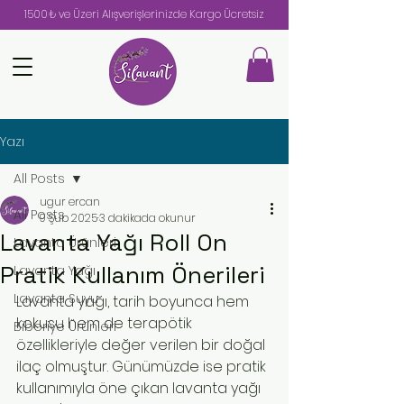
1500₺ ve Üzeri Alışverişlerinizde Kargo Ücretsiz
Yazı
All Posts
ugur ercan
All Posts
9 Şub 2025
3 dakikada okunur
Lavanta Yağı Roll On
Lavanta Ürünleri
Pratik Kullanım Önerileri
Lavanta Yağı
Lavanta Suyu
Lavanta yağı, tarih boyunca hem 
kokusu hem de terapötik 
Biberiye Ürünleri
özellikleriyle değer verilen bir doğal 
ilaç olmuştur. Günümüzde ise pratik 
kullanımıyla öne çıkan lavanta yağı 