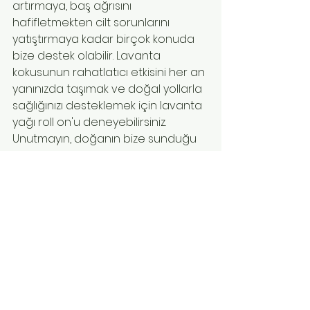
artırmaya, baş ağrısını 
hafifletmekten cilt sorunlarını 
yatıştırmaya kadar birçok konuda 
bize destek olabilir. Lavanta 
kokusunun rahatlatıcı etkisini her an 
yanınızda taşımak ve doğal yollarla 
sağlığınızı desteklemek için lavanta 
yağı roll on'u deneyebilirsiniz. 
Unutmayın, doğanın bize sunduğu 
şifalı bitkilerden faydalanmak, 
sağlıklı ve mutlu bir yaşamın 
kapılarını aralamamıza yardımcı 
olabilir.
lavanta yağı
lavanta yağının faydaları
Lavanta Ürünleri