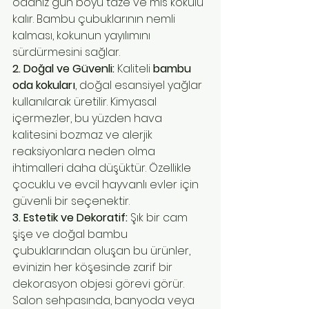
odanız gün boyu taze ve mis kokulu 
kalır. Bambu çubuklarının nemli 
kalması, kokunun yayılımını 
sürdürmesini sağlar.
2. Doğal ve Güvenli:
 Kaliteli 
bambu 
oda kokuları
, doğal esansiyel yağlar 
kullanılarak üretilir. Kimyasal 
içermezler, bu yüzden hava 
kalitesini bozmaz ve alerjik 
reaksiyonlara neden olma 
ihtimalleri daha düşüktür. Özellikle 
çocuklu ve evcil hayvanlı evler için 
güvenli bir seçenektir.
3. Estetik ve Dekoratif:
 Şık bir cam 
şişe ve doğal bambu 
çubuklarından oluşan bu ürünler, 
evinizin her köşesinde zarif bir 
dekorasyon objesi görevi görür. 
Salon sehpasında, banyoda veya 