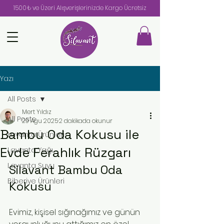
1500₺ ve Üzeri Alışverişlerinizde Kargo Ücretsiz
Yazı
All Posts
Mert Yıldız
All Posts
29 Ağu 2025
2 dakikada okunur
Bambu Oda Kokusu ile
Lavanta Ürünleri
Evde Ferahlık Rüzgarı
Lavanta Yağı
Lavanta Suyu
Silavant Bambu Oda 
Biberiye Ürünleri
Kokusu
Evimiz, kişisel sığınağımız ve günün 